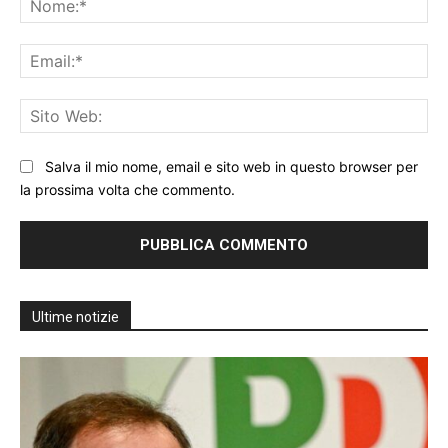
Ema
Sit
We
Salva il mio nome, email e sito web in questo browser per
la prossima volta che commento.
Ultime notizie