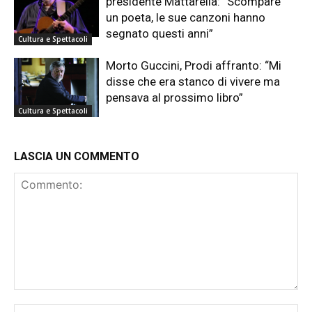
presidente Mattarella: “Scompare
un poeta, le sue canzoni hanno
segnato questi anni”
Cultura e Spettacoli
Morto Guccini, Prodi affranto: “Mi
disse che era stanco di vivere ma
pensava al prossimo libro”
Cultura e Spettacoli
LASCIA UN COMMENTO
Commento:
No