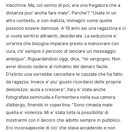
macchina. Ma, col senno di poi, era una fregatura che a
distanza puo’ anche fare male”. Perche’? ”Usate in un
altro contesto, e con malizia, immagini come quelle
possono essere dannose. A 18 anni sei una ragazzina e ci
si vuole sentirsi attraenti, desiderate. La seduzione e’
un’arma che bisogna imparare presto a manovrare con
cura, c’e’ sempre il pericolo di lanciare un messaggio
ambiguo”. Riguardandosi oggi, dice, ”mi vergogno. Non
avrei dovuto cedere al richiamo del denaro facile.
D’istinto una vorrebbe cancellare le cazzate che ha fatto
da ragazza. Invece e’ piu’ giusto ricordarsi delle proprie
debolezze: aiuta a crescere”. Ilary e’ stata anche
fotografata seminuda a Formentera nella sua camera
d’albergo, finendo in copertina: ”Sono rimasta male:
quella e’ violenza. Mi e’ stata tolta la possibilita’ di
mostrarmi con il decoro che adotto sempre in pubblico.
Ero inconsapevole di cio’ che stava accadendo e non