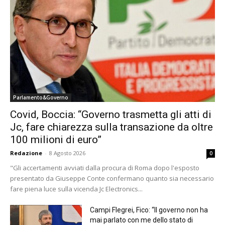
Parlamento&Governo
Covid, Boccia: “Governo trasmetta gli atti di
Jc, fare chiarezza sulla transazione da oltre
100 milioni di euro”
Redazione
-
8 Agosto 2026
0
"Gli accertamenti avviati dalla procura di Roma dopo l'esposto
presentato da Giuseppe Conte confermano quanto sia necessario
fare piena luce sulla vicenda Jc Electronics...
Campi Flegrei, Fico: “Il governo non ha
mai parlato con me dello stato di