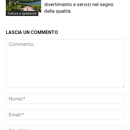
divertimento e servizi nel segno
della qualità
Cultura e Spettacoli
LASCIA UN COMMENTO
Commento:
No
Ema
Sit