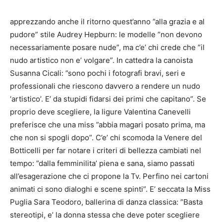
apprezzando anche il ritorno quest’anno ”alla grazia e al
pudore” stile Audrey Hepburn: le modelle ”non devono
necessariamente posare nude”, ma c’e’ chi crede che ”il
nudo artistico non e’ volgare”. In cattedra la canoista
Susanna Cicali: ”sono pochi i fotografi bravi, seri e
professionali che riescono davvero a rendere un nudo
‘artistico’. E’ da stupidi fidarsi dei primi che capitano”. Se
proprio deve scegliere, la ligure Valentina Canevelli
preferisce che una miss ”abbia magari posato prima, ma
che non si spogli dopo”. C’e’ chi scomoda la Venere del
Botticelli per far notare i criteri di bellezza cambiati nel
tempo: ”dalla femminilita’ piena e sana, siamo passati
all’esagerazione che ci propone la Tv. Perfino nei cartoni
animati ci sono dialoghi e scene spinti”. E’ seccata la Miss
Puglia Sara Teodoro, ballerina di danza classica: ”Basta
stereotipi, e’ la donna stessa che deve poter scegliere