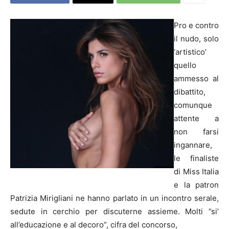
Pro e contro
il nudo, solo
‘artistico’
quello
ammesso al
dibattito,
comunque
attente a
non farsi
ingannare,
le finaliste
di Miss Italia
e la patron
Patrizia Mirigliani ne hanno parlato in un incontro serale,
sedute in cerchio per discuterne assieme. Molti ”si’
all’educazione e al decoro”, cifra del concorso,