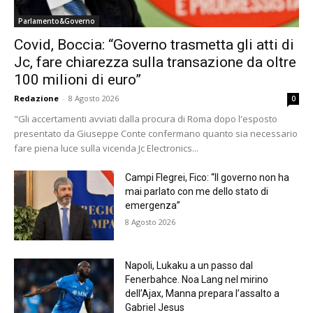
Parlamento&Governo
Covid, Boccia: “Governo trasmetta gli atti di
Jc, fare chiarezza sulla transazione da oltre
100 milioni di euro”
Redazione
-
8 Agosto 2026
0
"Gli accertamenti avviati dalla procura di Roma dopo l'esposto
presentato da Giuseppe Conte confermano quanto sia necessario
fare piena luce sulla vicenda Jc Electronics...
Campi Flegrei, Fico: “Il governo non ha
mai parlato con me dello stato di
emergenza”
8 Agosto 2026
Napoli, Lukaku a un passo dal
Fenerbahce. Noa Lang nel mirino
dell’Ajax, Manna prepara l’assalto a
Gabriel Jesus