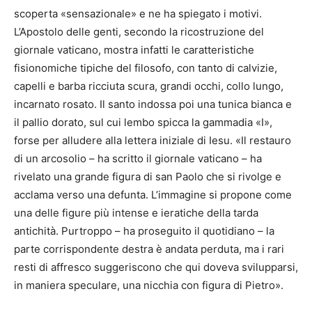
scoperta «sensazionale» e ne ha spiegato i motivi.
L’Apostolo delle genti, secondo la ricostruzione del
giornale vaticano, mostra infatti le caratteristiche
fisionomiche tipiche del filosofo, con tanto di calvizie,
capelli e barba ricciuta scura, grandi occhi, collo lungo,
incarnato rosato. Il santo indossa poi una tunica bianca e
il pallio dorato, sul cui lembo spicca la gammadia «I»,
forse per alludere alla lettera iniziale di Iesu. «Il restauro
di un arcosolio – ha scritto il giornale vaticano – ha
rivelato una grande figura di san Paolo che si rivolge e
acclama verso una defunta. L’immagine si propone come
una delle figure più intense e ieratiche della tarda
antichità. Purtroppo – ha proseguito il quotidiano – la
parte corrispondente destra è andata perduta, ma i rari
resti di affresco suggeriscono che qui doveva svilupparsi,
in maniera speculare, una nicchia con figura di Pietro».