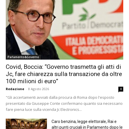
Parlamento&Governo
Covid, Boccia: “Governo trasmetta gli atti di
Jc, fare chiarezza sulla transazione da oltre
100 milioni di euro”
Redazione
-
8 Agosto 2026
0
"Gli accertamenti avviati dalla procura di Roma dopo l'esposto
presentato da Giuseppe Conte confermano quanto sia necessario
fare piena luce sulla vicenda Jc Electronics...
Caro benzina, legge elettorale, Rai e
altri punti cruciali in Parlamento dopo le