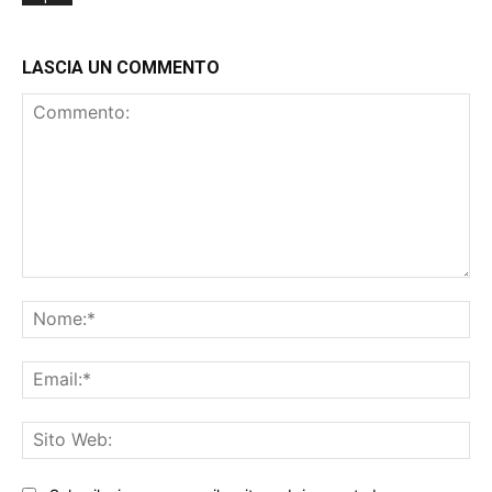
LASCIA UN COMMENTO
Commento:
No
Ema
Sit
We