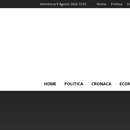
domenica 9 Agosto 2026 15:35
Home
Politica
C
HOME
POLITICA
CRONACA
ECO