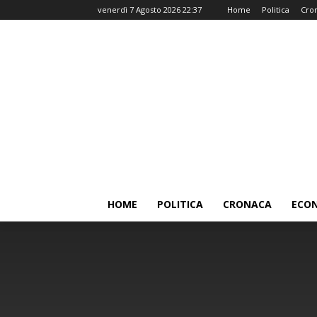
venerdì 7 Agosto 2026 22:37
Home
Politica
Cro
HOME
POLITICA
CRONACA
ECO