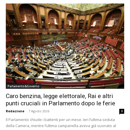
Parlamento&Governo
Caro benzina, legge elettorale, Rai e altri
punti cruciali in Parlamento dopo le ferie
Redazione
-
7 Agosto 2026
0
Il Parlamento chiude i battenti per un mese. Ieri l’ultima seduta
della Camera, mentre l’ultima campanella aveva già suonato al