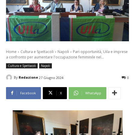
Home
Cultura e Spettacoli
Napoli
Pari opportunità, Uila e imprese
a confronto per aumentare l'occupazione femminile nel...
Cultura e Spettacoli
Napoli
By
Redazione
27 Giugno 2024
0
Facebook
X
WhatsApp