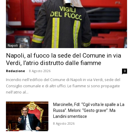
Napoli
Napoli, al fuoco la sede del Comune in via
Verdi, l’atrio distrutto dalle fiamme
Redazione
-
8 Agosto 2026
0
Incendio nell'edificio del Comune di Napoli in via Verdi, sede del
Consiglio comunale e di altri uffici. Le fiamme si sono propagate
nell'atrio al...
Marcinelle, FdI: “Cgil volta le spalle a La
Russa”. Meloni: “Gesto grave”. Ma
Landini smentisce
8 Agosto 2026