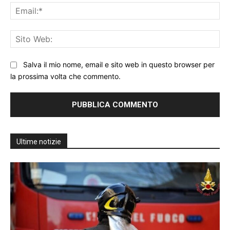
Ema
Sit
We
Salva il mio nome, email e sito web in questo browser per
la prossima volta che commento.
Ultime notizie