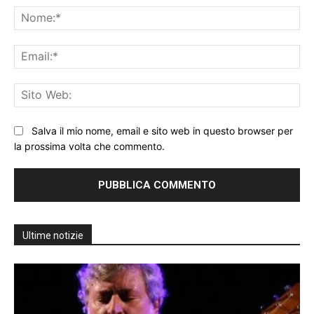
No
Ema
Sit
We
Salva il mio nome, email e sito web in questo browser per
la prossima volta che commento.
Ultime notizie