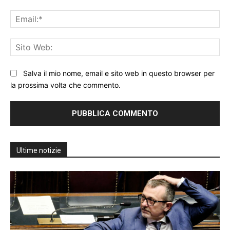
Ema
Sit
We
Salva il mio nome, email e sito web in questo browser per
la prossima volta che commento.
Ultime notizie