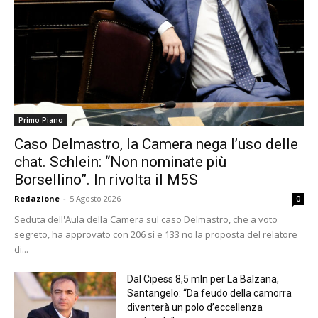
Primo Piano
Caso Delmastro, la Camera nega l’uso delle
chat. Schlein: “Non nominate più
Borsellino”. In rivolta il M5S
Redazione
-
5 Agosto 2026
0
Seduta dell'Aula della Camera sul caso Delmastro, che a voto
segreto, ha approvato con 206 sì e 133 no la proposta del relatore
di...
Dal Cipess 8,5 mln per La Balzana,
Santangelo: “Da feudo della camorra
diventerà un polo d’eccellenza