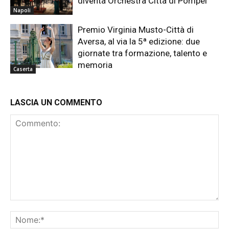
diventa Orchestra Città di Pompei
Napoli
Premio Virginia Musto-Città di
Aversa, al via la 5ª edizione: due
giornate tra formazione, talento e
memoria
Caserta
LASCIA UN COMMENTO
Commento:
No