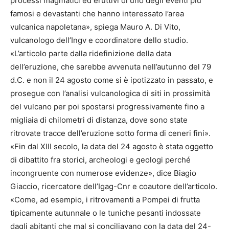
processi magmatici ed eruttivi di uno degli eventi più
famosi e devastanti che hanno interessato l’area
vulcanica napoletana», spiega Mauro A. Di Vito,
vulcanologo dell’Ingv e coordinatore dello studio.
«L’articolo parte dalla ridefinizione della data
dell’eruzione, che sarebbe avvenuta nell’autunno del 79
d.C. e non il 24 agosto come si è ipotizzato in passato, e
prosegue con l’analisi vulcanologica di siti in prossimità
del vulcano per poi spostarsi progressivamente fino a
migliaia di chilometri di distanza, dove sono state
ritrovate tracce dell’eruzione sotto forma di ceneri fini».
«Fin dal XIII secolo, la data del 24 agosto è stata oggetto
di dibattito fra storici, archeologi e geologi perché
incongruente con numerose evidenze», dice Biagio
Giaccio, ricercatore dell’Igag-Cnr e coautore dell’articolo.
«Come, ad esempio, i ritrovamenti a Pompei di frutta
tipicamente autunnale o le tuniche pesanti indossate
dagli abitanti che mal si conciliavano con la data del 24-