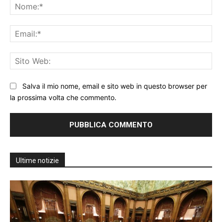
No
Ema
Sit
We
Salva il mio nome, email e sito web in questo browser per
la prossima volta che commento.
Ultime notizie