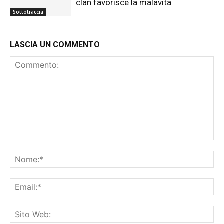
clan favorisce la malavita
Sottotraccia
LASCIA UN COMMENTO
Commento:
No
Ema
Sit
We