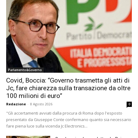
Parlamento&Governo
Covid, Boccia: “Governo trasmetta gli atti di
Jc, fare chiarezza sulla transazione da oltre
100 milioni di euro”
Redazione
-
8 Agosto 2026
0
"Gli accertamenti avviati dalla procura di Roma dopo l'esposto
presentato da Giuseppe Conte confermano quanto sia necessario
fare piena luce sulla vicenda Jc Electronics...