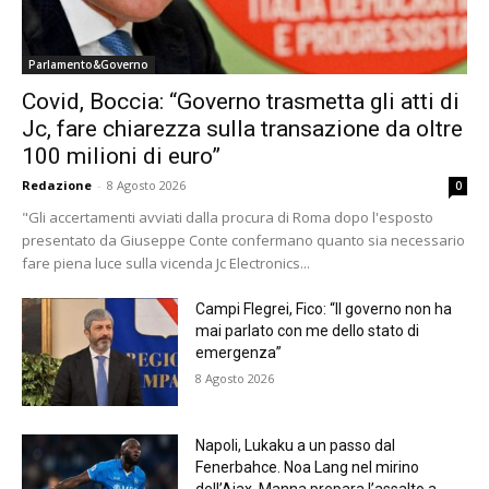
Parlamento&Governo
Covid, Boccia: “Governo trasmetta gli atti di
Jc, fare chiarezza sulla transazione da oltre
100 milioni di euro”
Redazione
-
8 Agosto 2026
0
"Gli accertamenti avviati dalla procura di Roma dopo l'esposto
presentato da Giuseppe Conte confermano quanto sia necessario
fare piena luce sulla vicenda Jc Electronics...
Campi Flegrei, Fico: “Il governo non ha
mai parlato con me dello stato di
emergenza”
8 Agosto 2026
Napoli, Lukaku a un passo dal
Fenerbahce. Noa Lang nel mirino