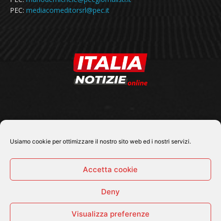
PEC:
mediacomeditorsrl@pec.it
SEGUICI SU
Usiamo cookie per ottimizzare il nostro sito web ed i nostri servizi.
Accetta cookie
Deny
© 2026 Tutti i diritti riservati - Italia Notizie .online |
Contatti e Gerenza
Visualizza preferenze
Home
Politica
Cronaca
Economia
Attualità