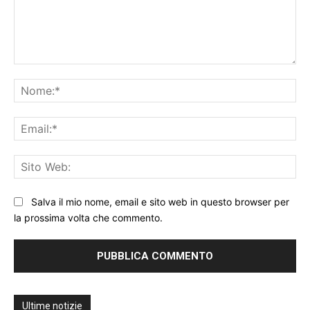
Commento:
No
Ema
Sit
We
Salva il mio nome, email e sito web in questo browser per
la prossima volta che commento.
Ultime notizie