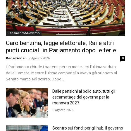
Parlamento&Governo
Caro benzina, legge elettorale, Rai e altri
punti cruciali in Parlamento dopo le ferie
Redazione
-
7 Agosto 2026
0
Il Parlamento chiude i battenti per un mese. Ieri l’ultima seduta
della Camera, mentre l’ultima campanella aveva già suonato al
Senato mercoledì scorso. Dopo...
Dalle pensioni al bollo auto, tutti gli
escamotage del governo per la
manovra 2027
6 Agosto 2026
Scontro sui fondi per gli hub, il governo