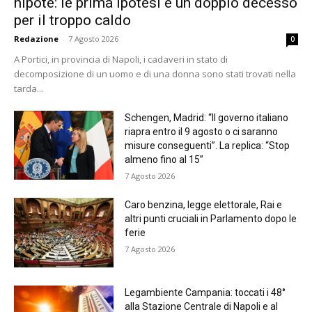
nipote: le prima ipotesi è un doppio decesso
per il troppo caldo
Redazione
-
7 Agosto 2026
0
A Portici, in provincia di Napoli, i cadaveri in stato di
decomposizione di un uomo e di una donna sono stati trovati nella
tarda...
Schengen, Madrid: “Il governo italiano
riapra entro il 9 agosto o ci saranno
misure conseguenti”. La replica: “Stop
almeno fino al 15”
7 Agosto 2026
Caro benzina, legge elettorale, Rai e
altri punti cruciali in Parlamento dopo le
ferie
7 Agosto 2026
Legambiente Campania: toccati i 48°
alla Stazione Centrale di Napoli e al