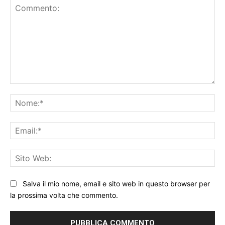
Commento:
No
Ema
Sit
We
Salva il mio nome, email e sito web in questo browser per
la prossima volta che commento.