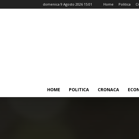
domenica 9 Agosto 2026 15:01
Home
Politica
C
HOME
POLITICA
CRONACA
ECO