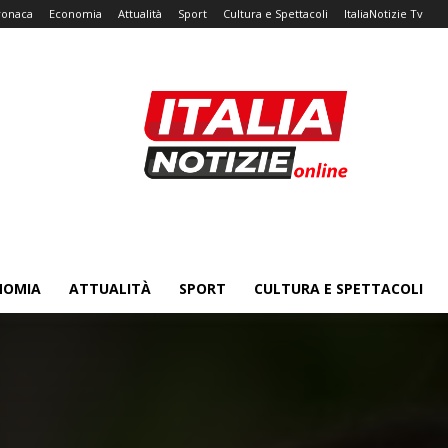
ronaca
Economia
Attualità
Sport
Cultura e Spettacoli
ItaliaNotizie Tv
NOMIA
ATTUALITÀ
SPORT
CULTURA E SPETTACOLI