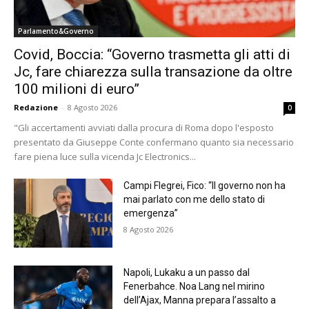
Parlamento&Governo
Covid, Boccia: “Governo trasmetta gli atti di
Jc, fare chiarezza sulla transazione da oltre
100 milioni di euro”
Redazione
-
8 Agosto 2026
0
"Gli accertamenti avviati dalla procura di Roma dopo l'esposto
presentato da Giuseppe Conte confermano quanto sia necessario
fare piena luce sulla vicenda Jc Electronics...
Campi Flegrei, Fico: “Il governo non ha
mai parlato con me dello stato di
emergenza”
8 Agosto 2026
Napoli, Lukaku a un passo dal
Fenerbahce. Noa Lang nel mirino
dell’Ajax, Manna prepara l’assalto a