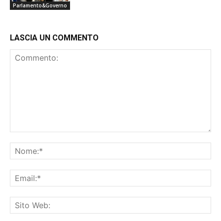
Parlamento&Governo
LASCIA UN COMMENTO
Commento:
No
Ema
Sit
We