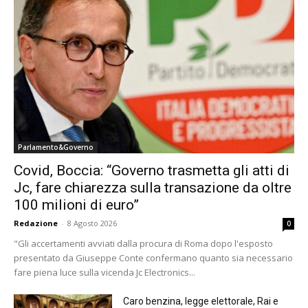
Parlamento&Governo
Covid, Boccia: “Governo trasmetta gli atti di
Jc, fare chiarezza sulla transazione da oltre
100 milioni di euro”
Redazione
-
8 Agosto 2026
0
"Gli accertamenti avviati dalla procura di Roma dopo l'esposto
presentato da Giuseppe Conte confermano quanto sia necessario
fare piena luce sulla vicenda Jc Electronics...
Caro benzina, legge elettorale, Rai e