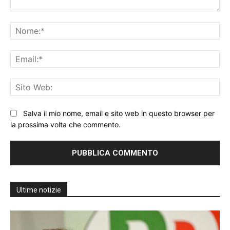
Commento:
No
Ema
Sit
We
Salva il mio nome, email e sito web in questo browser per
la prossima volta che commento.
Ultime notizie