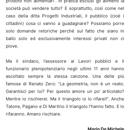
prodotti non alimentari”. In pratica esclusi gli alimenti la
società può vendere tutto? E soprattutto, così come nel
caso della ditta Progetti Industriali, il pubblico (cioè i
cittadini) cosa ci vanno a guadagnare? Possiamo porre
solo domande retoriche perché sul fatto che siano in
ballo solo ed esclusivamente interessi privati non ci
piove.
Ma
il sindaco, l’assessore ai Lavori pubblici e il
funzionario plenipotenziario
negli ultimi 11 anni hanno
ascoltato sempre la stessa canzone. Una delle più
famose di Renato Zero: “La geometria, non è un reato.
Garantisci per lui? Per questo amore un po’ articolato?
Mentre io rischierei. Ma il triangolo io lo rifarei!”. Anche
Tatone,
Pagano
e Di Martino
il triangolo l’hanno fatto. E lo
rifaranno. Amano rischiare.
Mario De Michele