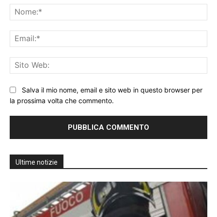
No
Ema
Sit
We
Salva il mio nome, email e sito web in questo browser per
la prossima volta che commento.
Ultime notizie