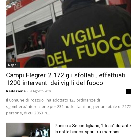
Napoli
Campi Flegrei: 2.172 gli sfollati., effettuati
1200 interventi dei vigili del fuoco
Redazione
-
9 Agosto 2026
0
Il Comune di Pozzuoli ha adottato 123 ordinanze di
sgombero/interdizione per 831 nuclei familiari, per un totale di 2172
persone, di cui 2060 in...
Panico a Secondigliano, “stesa” durante
la notte bianca: spari tra i bambini