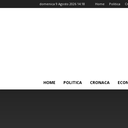
domenica 9 Agosto 2026 14:18
Home
Politica
C
HOME
POLITICA
CRONACA
ECO