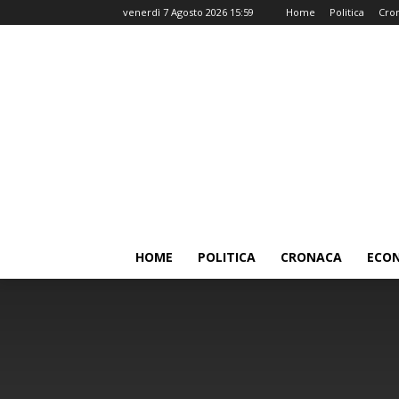
venerdì 7 Agosto 2026 15:59
Home
Politica
Cro
HOME
POLITICA
CRONACA
ECO