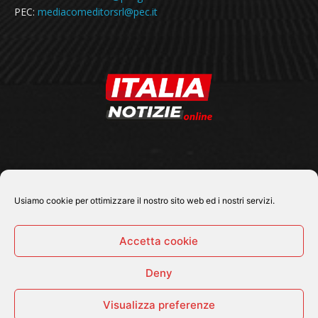
PEC:
mediacomeditorsrl@pec.it
SEGUICI SU
Usiamo cookie per ottimizzare il nostro sito web ed i nostri servizi.
Accetta cookie
Deny
© 2026 Tutti i diritti riservati - Italia Notizie .online |
Contatti e Gerenza
Visualizza preferenze
Home
Politica
Cronaca
Economia
Attualità