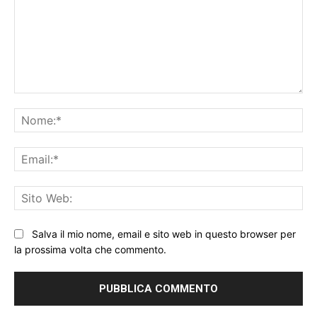
Commento:
No
Ema
Sit
We
Salva il mio nome, email e sito web in questo browser per
la prossima volta che commento.