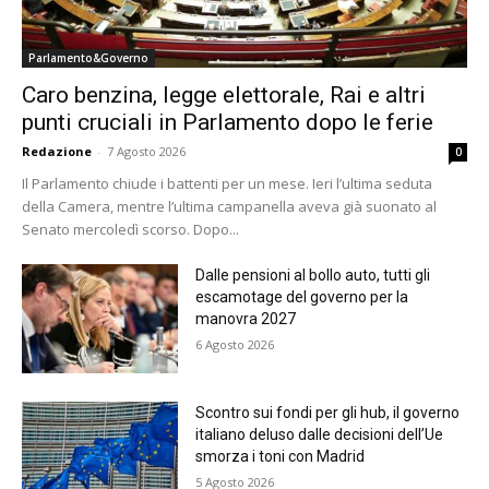
Parlamento&Governo
Caro benzina, legge elettorale, Rai e altri
punti cruciali in Parlamento dopo le ferie
Redazione
-
7 Agosto 2026
0
Il Parlamento chiude i battenti per un mese. Ieri l’ultima seduta
della Camera, mentre l’ultima campanella aveva già suonato al
Senato mercoledì scorso. Dopo...
Dalle pensioni al bollo auto, tutti gli
escamotage del governo per la
manovra 2027
6 Agosto 2026
Scontro sui fondi per gli hub, il governo
italiano deluso dalle decisioni dell’Ue
smorza i toni con Madrid
5 Agosto 2026