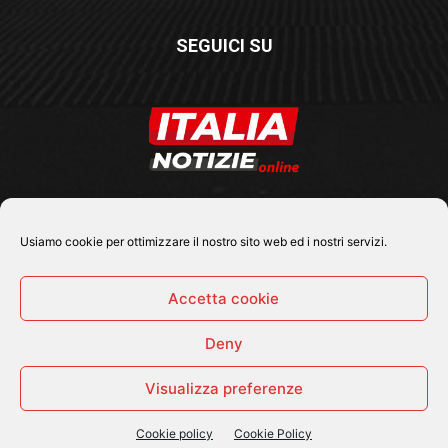
SEGUICI SU
Usiamo cookie per ottimizzare il nostro sito web ed i nostri servizi.
Accetta cookie
Deny
© 2026 Tutti i diritti riservati - Italia Notizie .online |
Contatti e Gerenza
Visualizza preferenze
Home
Politica
Cronaca
Economia
Attualità
Sport
Cultura e Spettacoli
ItaliaNotizie Tv
Cookie policy
Cookie Policy