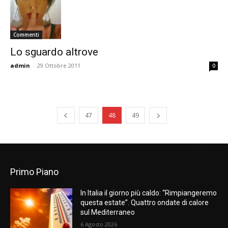
Commenti
Lo sguardo altrove
admin
-
29 Ottobre 2011
0
47
48
49
Primo Piano
In Italia il giorno più caldo: “Rimpiangeremo
questa estate”. Quattro ondate di calore
sul Mediterraneo
6 Agosto 2026