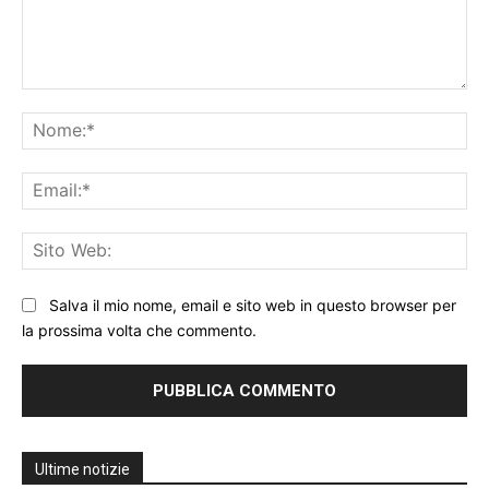
Commento:
No
Ema
Sit
We
Salva il mio nome, email e sito web in questo browser per
la prossima volta che commento.
Ultime notizie