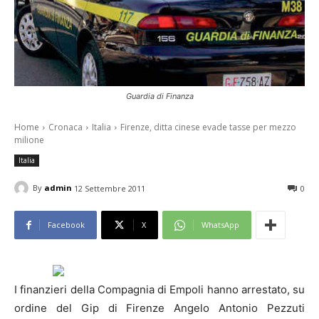
Guardia di Finanza
Home
Cronaca
Italia
Firenze, ditta cinese evade tasse per mezzo
milione
Italia
By
admin
12 Settembre 2011
0
Facebook
X
WhatsApp
I finanzieri della Compagnia di Empoli hanno arrestato, su
ordine del Gip di Firenze Angelo Antonio Pezzuti