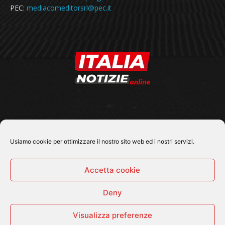
PEC:
mediacomeditorsrl@pec.it
SEGUICI SU
Usiamo cookie per ottimizzare il nostro sito web ed i nostri servizi.
Accetta cookie
Deny
© 2026 Tutti i diritti riservati - Italia Notizie .online |
Contatti e Gerenza
Visualizza preferenze
Home
Politica
Cronaca
Economia
Attualità