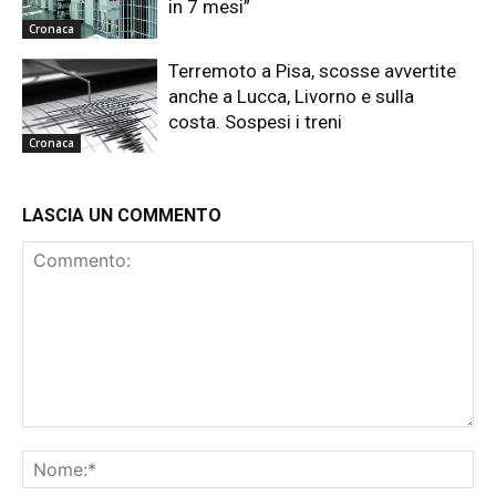
in 7 mesi”
Cronaca
Terremoto a Pisa, scosse avvertite
anche a Lucca, Livorno e sulla
costa. Sospesi i treni
Cronaca
LASCIA UN COMMENTO
Commento:
No