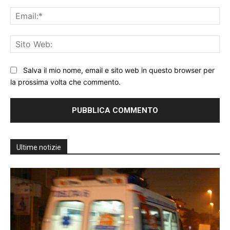
Ema
Sit
We
Salva il mio nome, email e sito web in questo browser per
la prossima volta che commento.
Ultime notizie