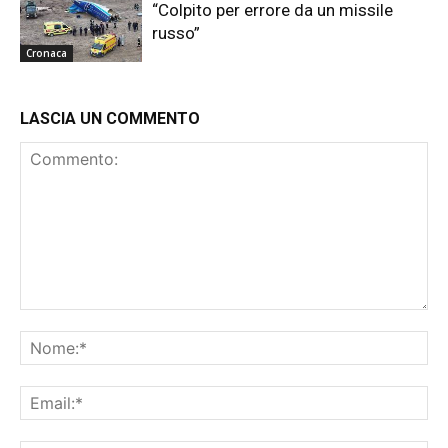
“Colpito per errore da un missile
russo”
Cronaca
LASCIA UN COMMENTO
Commento:
No
Ema