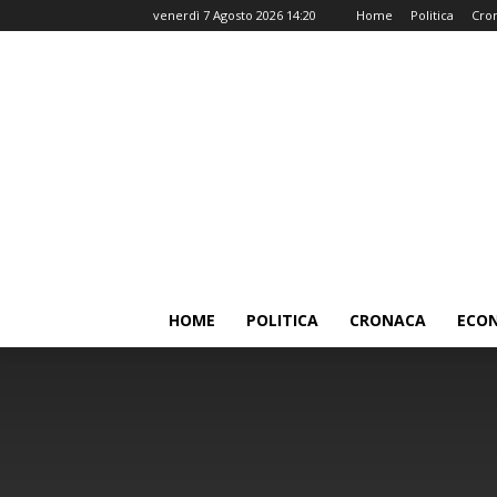
venerdì 7 Agosto 2026 14:20
Home
Politica
Cro
HOME
POLITICA
CRONACA
ECO