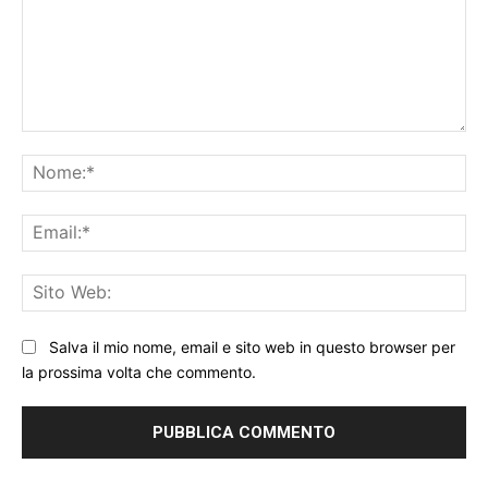
Commento:
No
Ema
Sit
We
Salva il mio nome, email e sito web in questo browser per
la prossima volta che commento.