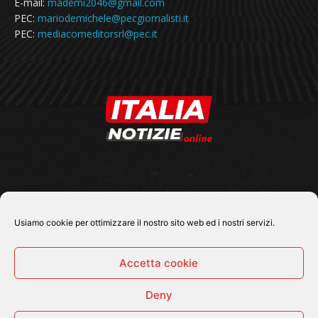
E-mail:
mademi2046@gmail.com
PEC:
mariodemichele@pecgiornalisti.it
PEC:
mediacomeditorsrl@pec.it
SEGUICI SU
Usiamo cookie per ottimizzare il nostro sito web ed i nostri servizi.
Accetta cookie
Deny
© 2026 Tutti i diritti riservati - Italia Notizie .online |
Contatti e Gerenza