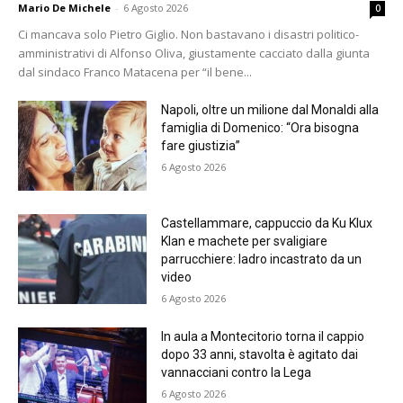
Mario De Michele
-
6 Agosto 2026
0
Ci mancava solo Pietro Giglio. Non bastavano i disastri politico-
amministrativi di Alfonso Oliva, giustamente cacciato dalla giunta
dal sindaco Franco Matacena per “il bene...
Napoli, oltre un milione dal Monaldi alla
famiglia di Domenico: “Ora bisogna
fare giustizia”
6 Agosto 2026
Castellammare, cappuccio da Ku Klux
Klan e machete per svaligiare
parrucchiere: ladro incastrato da un
video
6 Agosto 2026
In aula a Montecitorio torna il cappio
dopo 33 anni, stavolta è agitato dai
vannacciani contro la Lega
6 Agosto 2026