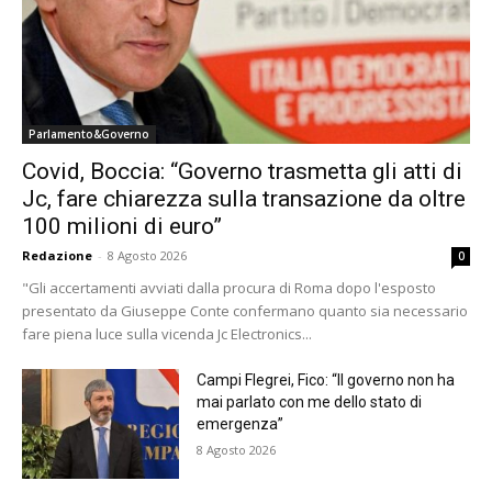
Parlamento&Governo
Covid, Boccia: “Governo trasmetta gli atti di
Jc, fare chiarezza sulla transazione da oltre
100 milioni di euro”
Redazione
-
8 Agosto 2026
0
"Gli accertamenti avviati dalla procura di Roma dopo l'esposto
presentato da Giuseppe Conte confermano quanto sia necessario
fare piena luce sulla vicenda Jc Electronics...
Campi Flegrei, Fico: “Il governo non ha
mai parlato con me dello stato di
emergenza”
8 Agosto 2026