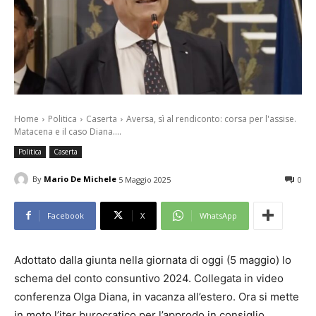
Home
Politica
Caserta
Aversa, sì al rendiconto: corsa per l'assise.
Matacena e il caso Diana....
Politica
Caserta
By
Mario De Michele
5 Maggio 2025
0
Facebook
X
WhatsApp
Adottato dalla giunta nella giornata di oggi (5 maggio) lo
schema del conto consuntivo 2024. Collegata in video
conferenza Olga Diana, in vacanza all’estero. Ora si mette
in moto l’iter burocratico per l’approdo in consiglio