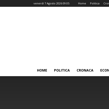
venerdì 7 Agosto 2026 09:05
Home
Politica
Cro
HOME
POLITICA
CRONACA
ECO