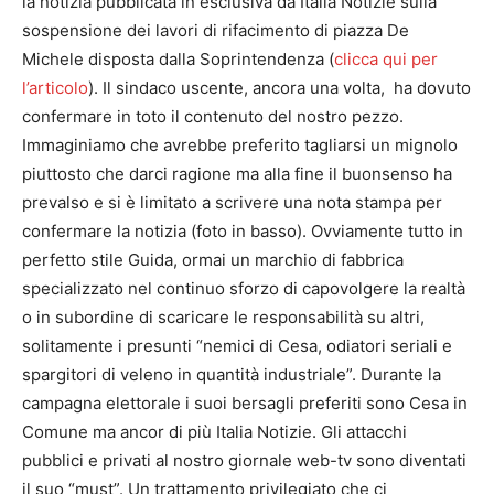
la notizia pubblicata in esclusiva da Italia Notizie sulla
sospensione dei lavori di rifacimento di piazza De
Michele disposta dalla Soprintendenza (
clicca qui per
l’articolo
). Il sindaco uscente, ancora una volta, ha dovuto
confermare in toto il contenuto del nostro pezzo.
Immaginiamo che avrebbe preferito tagliarsi un mignolo
piuttosto che darci ragione ma alla fine il buonsenso ha
prevalso e si è limitato a scrivere una nota stampa per
confermare la notizia (foto in basso). Ovviamente tutto in
perfetto stile Guida, ormai un marchio di fabbrica
specializzato nel continuo sforzo di capovolgere la realtà
o in subordine di scaricare le responsabilità su altri,
solitamente i presunti “nemici di Cesa, odiatori seriali e
spargitori di veleno in quantità industriale”. Durante la
campagna elettorale i suoi bersagli preferiti sono Cesa in
Comune ma ancor di più Italia Notizie. Gli attacchi
pubblici e privati al nostro giornale web-tv sono diventati
il suo “must”. Un trattamento privilegiato che ci