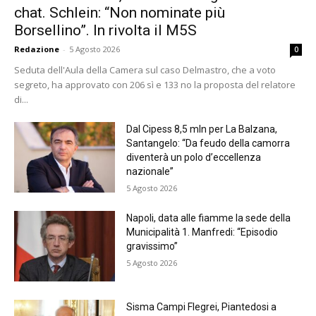
chat. Schlein: “Non nominate più
Borsellino”. In rivolta il M5S
Redazione
-
5 Agosto 2026
0
Seduta dell'Aula della Camera sul caso Delmastro, che a voto
segreto, ha approvato con 206 sì e 133 no la proposta del relatore
di...
Dal Cipess 8,5 mln per La Balzana,
Santangelo: “Da feudo della camorra
diventerà un polo d’eccellenza
nazionale”
5 Agosto 2026
Napoli, data alle fiamme la sede della
Municipalità 1. Manfredi: “Episodio
gravissimo”
5 Agosto 2026
Sisma Campi Flegrei, Piantedosi a