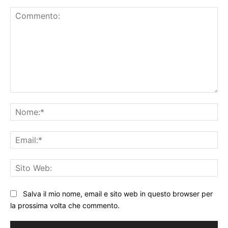
Commento:
No
Ema
Sit
We
Salva il mio nome, email e sito web in questo browser per
la prossima volta che commento.