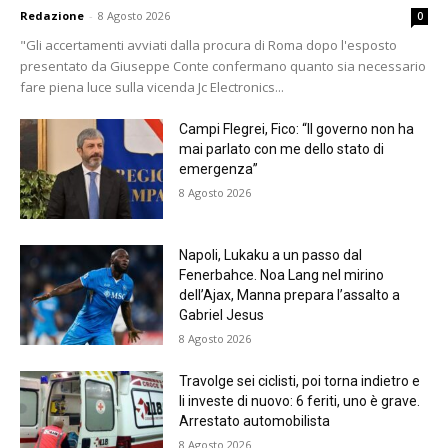
Redazione
-
8 Agosto 2026
0
"Gli accertamenti avviati dalla procura di Roma dopo l'esposto
presentato da Giuseppe Conte confermano quanto sia necessario
fare piena luce sulla vicenda Jc Electronics...
Campi Flegrei, Fico: “Il governo non ha
mai parlato con me dello stato di
emergenza”
8 Agosto 2026
Napoli, Lukaku a un passo dal
Fenerbahce. Noa Lang nel mirino
dell’Ajax, Manna prepara l’assalto a
Gabriel Jesus
8 Agosto 2026
Travolge sei ciclisti, poi torna indietro e
li investe di nuovo: 6 feriti, uno è grave.
Arrestato automobilista
8 Agosto 2026