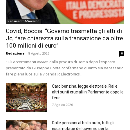
Parlamento&Governo
Covid, Boccia: “Governo trasmetta gli atti di
Jc, fare chiarezza sulla transazione da oltre
100 milioni di euro”
Redazione
-
8 Agosto 2026
0
"Gli accertamenti avviati dalla procura di Roma dopo l'esposto
presentato da Giuseppe Conte confermano quanto sia necessario
fare piena luce sulla vicenda Jc Electronics...
Caro benzina, legge elettorale, Rai e
altri punti cruciali in Parlamento dopo le
ferie
7 Agosto 2026
Dalle pensioni al bollo auto, tutti gli
escamotage del governo per la