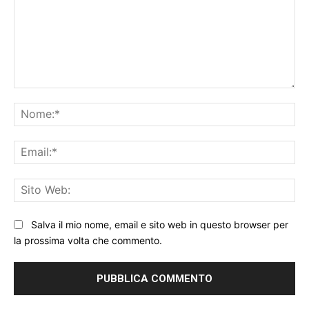
Commento:
No
Ema
Sit
We
Salva il mio nome, email e sito web in questo browser per
la prossima volta che commento.