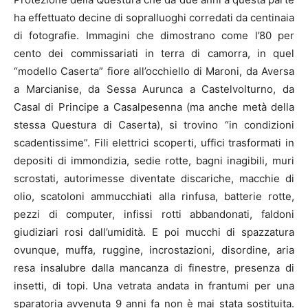
ha effettuato decine di sopralluoghi corredati da centinaia
di fotografie. Immagini che dimostrano come l’80 per
cento dei commissariati in terra di camorra, in quel
“modello Caserta” fiore all’occhiello di Maroni, da Aversa
a Marcianise, da Sessa Aurunca a Castelvolturno, da
Casal di Principe a Casalpesenna (ma anche metà della
stessa Questura di Caserta), si trovino “in condizioni
scadentissime”. Fili elettrici scoperti, uffici trasformati in
depositi di immondizia, sedie rotte, bagni inagibili, muri
scrostati, autorimesse diventate discariche, macchie di
olio, scatoloni ammucchiati alla rinfusa, batterie rotte,
pezzi di computer, infissi rotti abbandonati, faldoni
giudiziari rosi dall’umidità. E poi mucchi di spazzatura
ovunque, muffa, ruggine, incrostazioni, disordine, aria
resa insalubre dalla mancanza di finestre, presenza di
insetti, di topi. Una vetrata andata in frantumi per una
sparatoria avvenuta 9 anni fa non è mai stata sostituita.