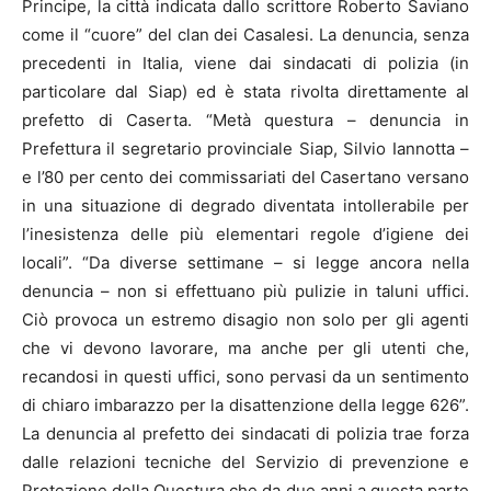
Principe, la città indicata dallo scrittore Roberto Saviano
come il “cuore” del clan dei Casalesi. La denuncia, senza
precedenti in Italia, viene dai sindacati di polizia (in
particolare dal Siap) ed è stata rivolta direttamente al
prefetto di Caserta. “Metà questura – denuncia in
Prefettura il segretario provinciale Siap, Silvio Iannotta –
e l’80 per cento dei commissariati del Casertano versano
in una situazione di degrado diventata intollerabile per
l’inesistenza delle più elementari regole d’igiene dei
locali”. “Da diverse settimane – si legge ancora nella
denuncia – non si effettuano più pulizie in taluni uffici.
Ciò provoca un estremo disagio non solo per gli agenti
che vi devono lavorare, ma anche per gli utenti che,
recandosi in questi uffici, sono pervasi da un sentimento
di chiaro imbarazzo per la disattenzione della legge 626”.
La denuncia al prefetto dei sindacati di polizia trae forza
dalle relazioni tecniche del Servizio di prevenzione e
Protezione della Questura che da due anni a questa parte