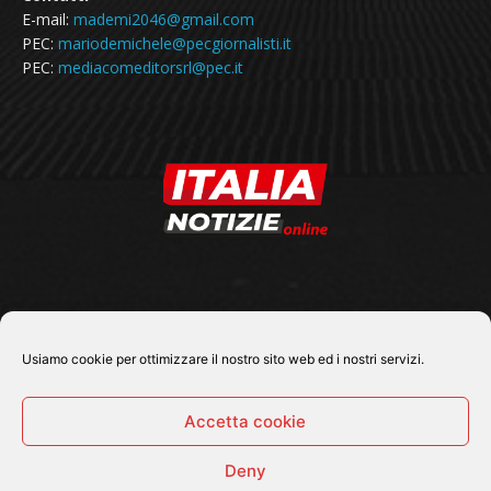
E-mail:
mademi2046@gmail.com
PEC:
mariodemichele@pecgiornalisti.it
PEC:
mediacomeditorsrl@pec.it
SEGUICI SU
Usiamo cookie per ottimizzare il nostro sito web ed i nostri servizi.
Accetta cookie
Deny
© 2026 Tutti i diritti riservati - Italia Notizie .online |
Contatti e Gerenza