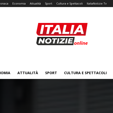
ronaca
Economia
Attualità
Sport
Cultura e Spettacoli
ItaliaNotizie Tv
NOMIA
ATTUALITÀ
SPORT
CULTURA E SPETTACOLI