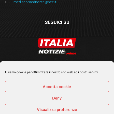
PEC:
mediacomeditorsrl@pec.it
SEGUICI SU
Usiamo cookie per ottimizzare il nostro sito web ed i nostri servizi.
Accetta cookie
Deny
© 2026 Tutti i diritti riservati - Italia Notizie .online |
Contatti e Gerenza
Visualizza preferenze
Home
Politica
Cronaca
Economia
Attualità