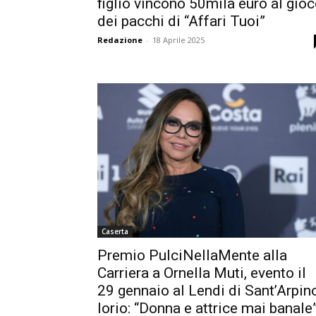
figlio vincono 50mila euro al gio
dei pacchi di “Affari Tuoi”
Redazione
-
18 Aprile 2025
Caserta
Premio PulciNellaMente alla
Carriera a Ornella Muti, evento il
29 gennaio al Lendi di Sant’Arpin
Iorio: “Donna e attrice mai banale