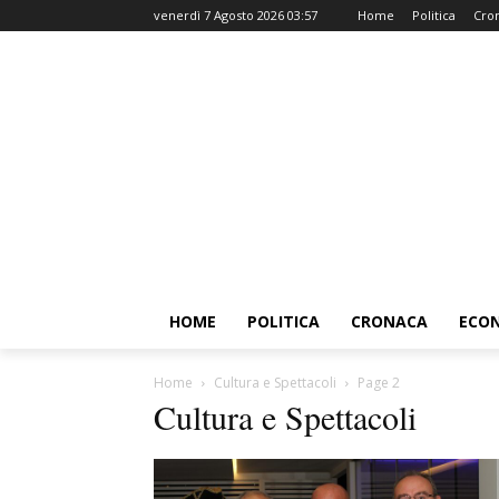
venerdì 7 Agosto 2026 03:57
Home
Politica
Cro
HOME
POLITICA
CRONACA
ECO
Home
Cultura e Spettacoli
Page 2
Cultura e Spettacoli