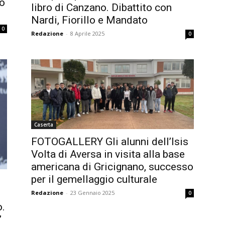
co
libro di Canzano. Dibattito con
Nardi, Fiorillo e Mandato
0
Redazione
-
8 Aprile 2025
0
Caserta
FOTOGALLERY Gli alunni dell’Isis
Volta di Aversa in visita alla base
americana di Gricignano, successo
per il gemellaggio culturale
Redazione
-
23 Gennaio 2025
0
o.
”