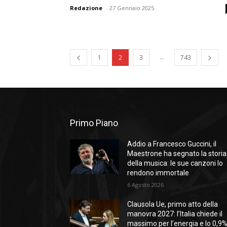
Redazione
-
27 Gennaio 2025
...
1
2
3
743
Primo Piano
Addio a Francesco Guccini, il
Maestrone ha segnato la storia
della musica: le sue canzoni lo
rendono immortale
6 Agosto 2026
Clausola Ue, primo atto della
manovra 2027: l’Italia chiede il
massimo per l’energia e lo 0,9