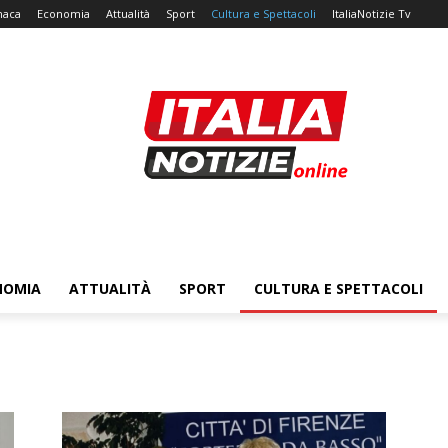
naca
Economia
Attualità
Sport
Cultura e Spettacoli
ItaliaNotizie Tv
NOMIA
ATTUALITÀ
SPORT
CULTURA E SPETTACOLI