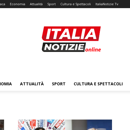
aca
Economia
Attualità
Sport
Cultura e Spettacoli
ItaliaNotizie Tv
NOMIA
ATTUALITÀ
SPORT
CULTURA E SPETTACOLI