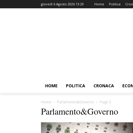
giovedì 6 Agosto 2026 13:29
Home
Politica
Cron
HOME
POLITICA
CRONACA
ECO
Home
Parlamento&Governo
Page 3
Parlamento&Governo