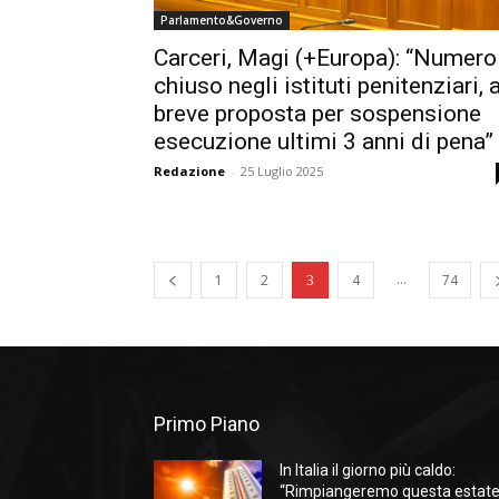
Parlamento&Governo
Carceri, Magi (+Europa): “Numero
chiuso negli istituti penitenziari, 
breve proposta per sospensione
esecuzione ultimi 3 anni di pena”
Redazione
-
25 Luglio 2025
...
1
2
3
4
74
Primo Piano
In Italia il giorno più caldo:
“Rimpiangeremo questa estate