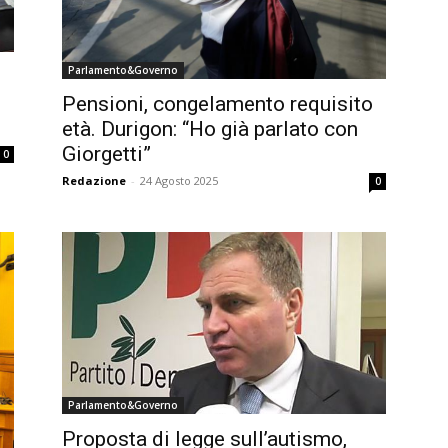
Parlamento&Governo
Pensioni, congelamento requisito
età. Durigon: “Ho già parlato con
Giorgetti”
0
Redazione
-
24 Agosto 2025
0
Parlamento&Governo
Proposta di legge sull’autismo,