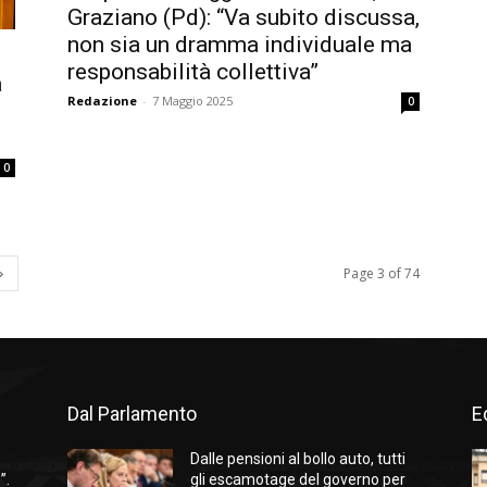
Graziano (Pd): “Va subito discussa,
non sia un dramma individuale ma
responsabilità collettiva”
a
Redazione
-
7 Maggio 2025
0
0
Page 3 of 74
Dal Parlamento
Ed
Dalle pensioni al bollo auto, tutti
”.
gli escamotage del governo per