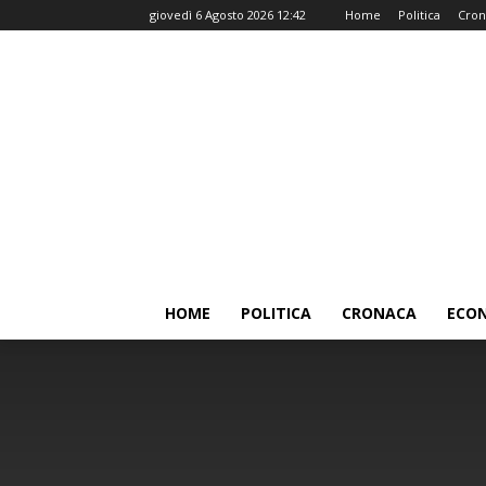
giovedì 6 Agosto 2026 12:42
Home
Politica
Cron
HOME
POLITICA
CRONACA
ECO