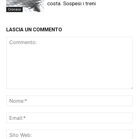
costa. Sospesi i treni
Cronaca
LASCIA UN COMMENTO
Commento:
No
Ema
Sit