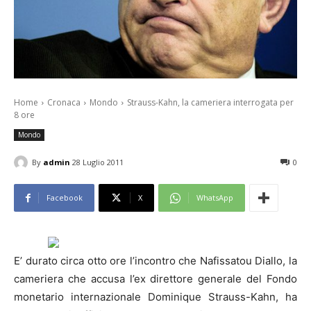
Home
Cronaca
Mondo
Strauss-Kahn, la cameriera interrogata per
8 ore
Mondo
By
admin
28 Luglio 2011
0
Facebook
X
WhatsApp
E’ durato circa otto ore l’incontro che Nafissatou Diallo, la
cameriera che accusa l’ex direttore generale del Fondo
monetario internazionale Dominique Strauss-Kahn, ha