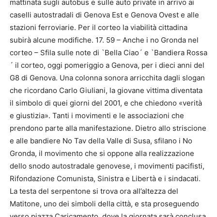
mattinata sugli autobus e sulle auto private in arrivo ai
caselli autostradali di Genova Est e Genova Ovest e alle
stazioni ferroviarie. Per il corteo la viabilità cittadina
subirà alcune modifiche. 17. 59 – Anche i no Gronda nel
corteo – Sfila sulle note di `Bella Ciao´ e `Bandiera Rossa
´ il corteo, oggi pomeriggio a Genova, per i dieci anni del
G8 di Genova. Una colonna sonora arricchita dagli slogan
che ricordano Carlo Giuliani, la giovane vittima diventata
il simbolo di quei giorni del 2001, e che chiedono «verità
e giustizia». Tanti i movimenti e le associazioni che
prendono parte alla manifestazione. Dietro allo striscione
e alle bandiere No Tav della Valle di Susa, sfilano i No
Gronda, il movimento che si oppone alla realizzazione
dello snodo autostradale genovese, i movimenti pacifisti,
Rifondazione Comunista, Sinistra e Libertà e i sindacati.
La testa del serpentone si trova ora all’altezza del
Matitone, uno dei simboli della città, e sta proseguendo
verso piazza Caricamento, dove la giornata sarà conclusa