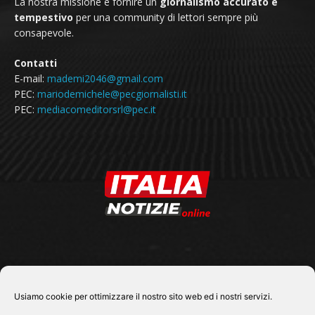
La nostra missione è fornire un
giornalismo accurato e
tempestivo
per una community di lettori sempre più
consapevole.
Contatti
E-mail:
mademi2046@gmail.com
PEC:
mariodemichele@pecgiornalisti.it
PEC:
mediacomeditorsrl@pec.it
SEGUICI SU
Usiamo cookie per ottimizzare il nostro sito web ed i nostri servizi.