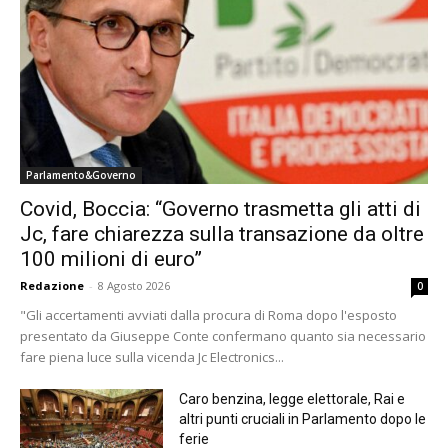
Parlamento&Governo
Covid, Boccia: “Governo trasmetta gli atti di
Jc, fare chiarezza sulla transazione da oltre
100 milioni di euro”
Redazione
-
8 Agosto 2026
0
"Gli accertamenti avviati dalla procura di Roma dopo l'esposto
presentato da Giuseppe Conte confermano quanto sia necessario
fare piena luce sulla vicenda Jc Electronics...
Caro benzina, legge elettorale, Rai e
altri punti cruciali in Parlamento dopo le
ferie