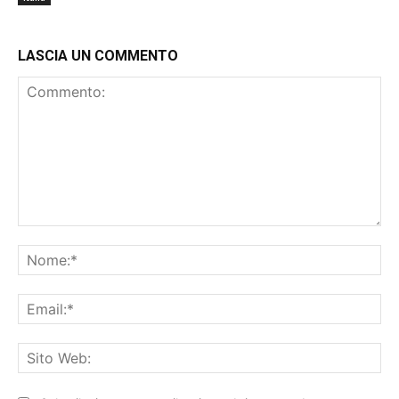
LASCIA UN COMMENTO
Commento:
No
Ema
Sit
We