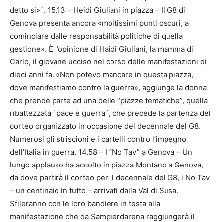
detto si»`. 15.13 – Heidi Giuliani in piazza – Il G8 di
Genova presenta ancora «moltissimi punti oscuri, a
cominciare dalle responsabilità politiche di quella
gestione». È l’opinione di Haidi Giuliani, la mamma di
Carlo, il giovane ucciso nel corso delle manifestazioni di
dieci anni fa. «Non potevo mancare in questa piazza,
dove manifestiamo contro la guerra», aggiunge la donna
che prende parte ad una delle “piazze tematiche”, quella
ribattezzata `pace e guerra´, che precede la partenza del
corteo organizzato in occasione del decennale del G8.
Numerosi gli striscioni e i cartelli contro l’impegno
dell’Italia in guerra. 14.58 – I “No Tav” a Genova – Un
lungo applauso ha accolto in piazza Montano a Genova,
da dove partirà il corteo per il decennale del G8, i No Tav
– un centinaio in tutto – arrivati dalla Val di Susa.
Sfileranno con le loro bandiere in testa alla
manifestazione che da Sampierdarena raggiungerà il