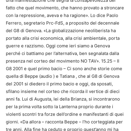
una manifestazione che segna la consapevolezza del
fatto che quel movimento, che hanno provato a stroncare
con la repressione, aveva e ha ragione». Lo dice Paolo
Ferrero, segretario Prc-FdS, a proposito del decennale
del G8 di Genova. «La globalizzazione neoliberista ha
portato alla crisi economica, alla crisi ambientale, porta
guerre e razzismo. Oggi come ieri siamo a Genova
perché ci battiamo per l’alternativa, ben segnalata dalla
presenza nel corteo del movimento NO TAV». 15.25 – Il
G8 2001 e quel primo bacio – Ci sono anche storie come
quella di Beppe (audio ) e Tatiana , che al G8 di Genova
del 2001 si diedero il primo bacio e oggi, da sposati,
sfilano insieme nel corteo che ricorda il vertice di dieci
anni fa. Lui di Augusta, lei della Brianza, si incontrarono
per la prima volta sotto la Lanterna proprio durante i
violenti scontri tra forze dell’ordine e manifestanti di quei
giorni. «Da allora – racconta Beppe – l’ho corteggiata per
tre anni. Alla fine ha ceduto e proprio quest’anno mi ha