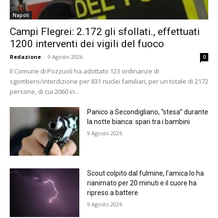
Napoli
Campi Flegrei: 2.172 gli sfollati., effettuati
1200 interventi dei vigili del fuoco
Redazione
-
9 Agosto 2026
0
Il Comune di Pozzuoli ha adottato 123 ordinanze di
sgombero/interdizione per 831 nuclei familiari, per un totale di 2172
persone, di cui 2060 in...
Panico a Secondigliano, “stesa” durante
la notte bianca: spari tra i bambini
9 Agosto 2026
Scout colpito dal fulmine, l’amica lo ha
rianimato per 20 minuti e il cuore ha
ripreso a battere
9 Agosto 2026