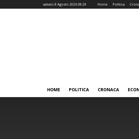
sabato 8 Agosto 2026 08:29
Home
Politica
Cron
HOME
POLITICA
CRONACA
ECO