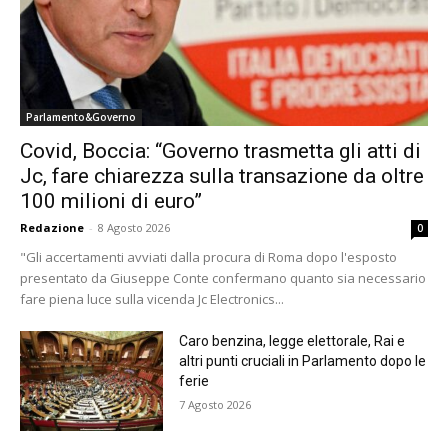
Parlamento&Governo
Covid, Boccia: “Governo trasmetta gli atti di
Jc, fare chiarezza sulla transazione da oltre
100 milioni di euro”
Redazione
-
8 Agosto 2026
0
"Gli accertamenti avviati dalla procura di Roma dopo l'esposto
presentato da Giuseppe Conte confermano quanto sia necessario
fare piena luce sulla vicenda Jc Electronics...
Caro benzina, legge elettorale, Rai e
altri punti cruciali in Parlamento dopo le
ferie
7 Agosto 2026