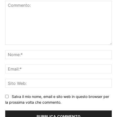
Commento:
No
Ema
Sit
We
Salva il mio nome, email e sito web in questo browser per
la prossima volta che commento.