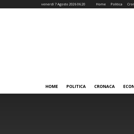
venerdì 7 Agosto 2026 06:20
Home
Politica
Cro
HOME
POLITICA
CRONACA
ECO