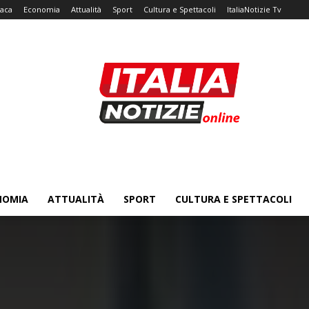
aca
Economia
Attualità
Sport
Cultura e Spettacoli
ItaliaNotizie Tv
NOMIA
ATTUALITÀ
SPORT
CULTURA E SPETTACOLI