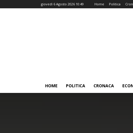
giovedì 6 Agosto 2026 10:49
Home
Politica
Cron
HOME
POLITICA
CRONACA
ECO