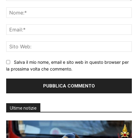
Commento:
No
Ema
Sit
We
Salva il mio nome, email e sito web in questo browser per
la prossima volta che commento.
Ultime notizie