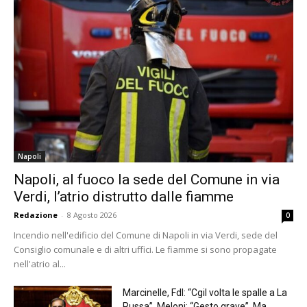
Napoli
Napoli, al fuoco la sede del Comune in via
Verdi, l’atrio distrutto dalle fiamme
Redazione
-
8 Agosto 2026
0
Incendio nell'edificio del Comune di Napoli in via Verdi, sede del
Consiglio comunale e di altri uffici. Le fiamme si sono propagate
nell'atrio al...
Marcinelle, FdI: “Cgil volta le spalle a La
Russa”. Meloni: “Gesto grave”. Ma