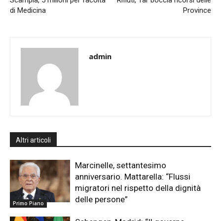
Scampia, 5 milioni per facoltà
Rifiuti, Tar boccia ricorsi delle
di Medicina
Province
admin
Altri articoli
Marcinelle, settantesimo
anniversario. Mattarella: “Flussi
migratori nel rispetto della dignità
delle persone”
Primo Piano