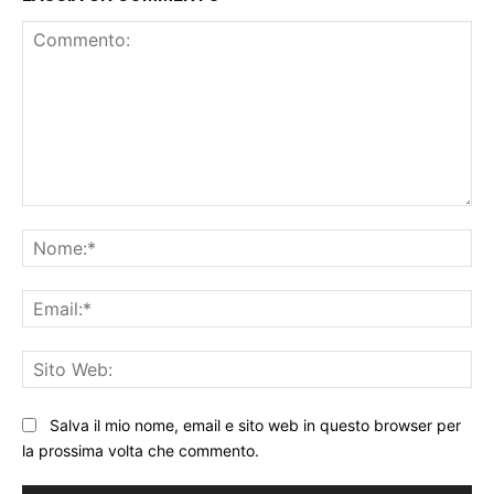
Commento:
No
Ema
Sit
We
Salva il mio nome, email e sito web in questo browser per
la prossima volta che commento.