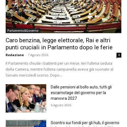
Parlamento&Governo
Caro benzina, legge elettorale, Rai e altri
punti cruciali in Parlamento dopo le ferie
Redazione
-
7 Agosto 2026
0
Il Parlamento chiude i battenti per un mese. Ieri l’ultima seduta
della Camera, mentre l’ultima campanella aveva già suonato al
Senato mercoledì scorso. Dopo...
Dalle pensioni al bollo auto, tutti gli
escamotage del governo per la
manovra 2027
6 Agosto 2026
Scontro sui fondi per gli hub, il governo