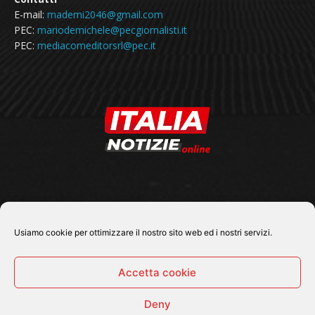
E-mail:
mademi2046@gmail.com
PEC:
mariodemichele@pecgiornalisti.it
PEC:
mediacomeditorsrl@pec.it
SEGUICI SU
Usiamo cookie per ottimizzare il nostro sito web ed i nostri servizi.
Accetta cookie
Deny
© 2026 Tutti i diritti riservati - Italia Notizie .online |
Contatti e Gerenza