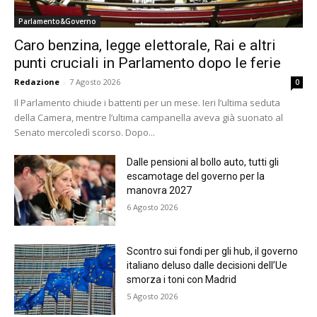
Parlamento&Governo
Caro benzina, legge elettorale, Rai e altri
punti cruciali in Parlamento dopo le ferie
Redazione
-
7 Agosto 2026
0
Il Parlamento chiude i battenti per un mese. Ieri l’ultima seduta
della Camera, mentre l’ultima campanella aveva già suonato al
Senato mercoledì scorso. Dopo...
Dalle pensioni al bollo auto, tutti gli
escamotage del governo per la
manovra 2027
6 Agosto 2026
Scontro sui fondi per gli hub, il governo
italiano deluso dalle decisioni dell’Ue
smorza i toni con Madrid
5 Agosto 2026