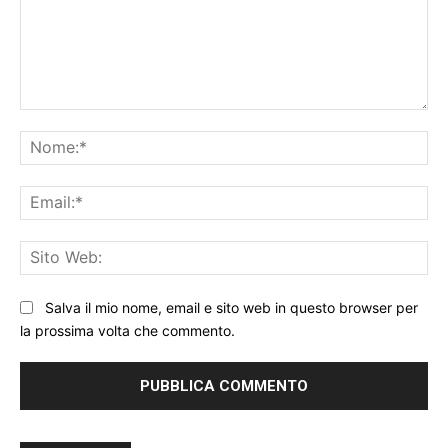
Commento:
No
Ema
Sit
We
Salva il mio nome, email e sito web in questo browser per
la prossima volta che commento.