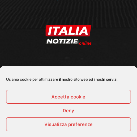
SEGUICI SU
Usiamo cookie per ottimizzare il nostro sito web ed i nostri servizi.
Accetta cookie
Deny
© 2026 Tutti i diritti riservati - Italia Notizie .online |
Contatti e Gerenza
Visualizza preferenze
Home
Politica
Cronaca
Economia
Attualità