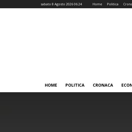
sabato 8 Agosto 2026 06:24
Home
Politica
Cron
HOME
POLITICA
CRONACA
ECO